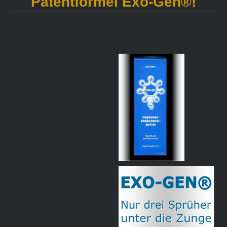
Patentformel Exo-Gen®!