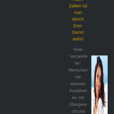
Zellen ist
nun
durch
Exo-
Gen©
wahr!
Viele
"verzweife
lte"
Menschen
mit
diversen
Krankheit
en, mit
Übergewi
cht und