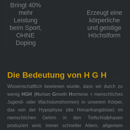
Bringt 40%
mehr
Erzeugt eine
Leistung
körperliche
beim Sport,
und geistige
OHNE
Höchstform
Doping
Die Bedeutung von H G H
Wissenschaftlich bewiesen wurde, dass wir durch zu
wenig
HGH
(
H
uman
G
rowth
H
ormone = menschliches
Jugend- oder Wachstumshormon) in unserem Körper,
das von der Hypophyse (die Hirnanhangdrüse) im
menschlichen Gehirn in den Tiefschlafphasen
produziert wird, immer schneller Altern, allgemein