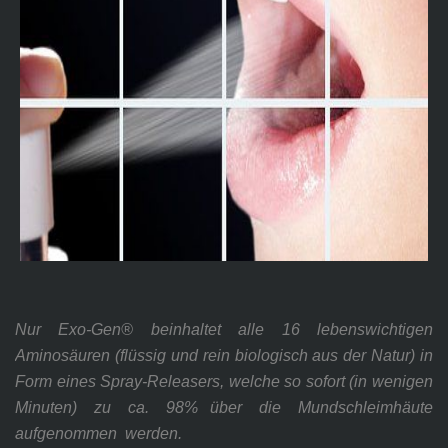
Nur Exo-Gen® beinhaltet alle 16 lebenswichtigen
Aminosäuren (flüssig und rein biologisch aus der Natur) in
Form eines Spray-Releasers, welche so sofort (in wenigen
Minuten)
zu
ca.
98% über
die
Mundschleimhäute
aufgenommen
werden.