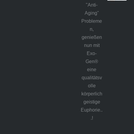
"Anti-
Aging"
Probleme
n,
genießen
nun mit
Exo-
Gen®
eine
qualitätsv
olle
körpe
rlic
h
geistige
E
up
horie..
.!