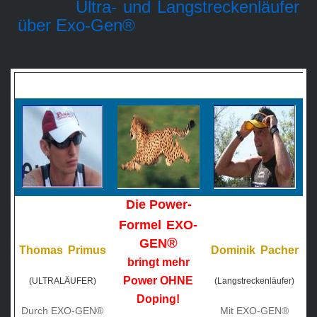
Ultra- und Langstreckenläufer
über Exo-Gen®
Die Power-
Formel
EXO-
®
GEN
Thomas
Primus
Dominik
Pacher
bringt m
e
hr
Power OHNE
(ULTRALÄUFER)
(Langstreckenläufer)
Dopi
n
g!
Durch EXO-GEN®
Mit EXO-GEN®