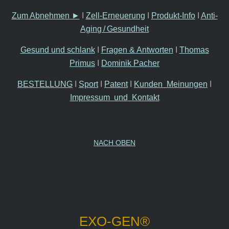
Zum Abne
hmen
►
I
Zell-Erneuerung
I
Produkt-Info
I
Anti-
Agin
g
/
Gesundheit
Gesund und schlank
I
Fragen & Antworten
I
Thoma
s
Primus
I
Domini
k Pacher
BESTELLUNG
I
Sp
ort
I
Patent
I
Kunden
Meinungen
I
Impressum
u
nd
Kontakt
NACH OBEN
EXO-GEN®