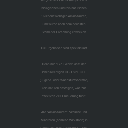
biologischen und rein natürlichen
16 lebenswichtigen Aminosäuren,
und wurde nach dem neuesten
Stand der Forschung entwickelt
.
Die Ergebnisse sind spektakulär!
Denn nur "Exo-Gen®"
lässt den
lebenswichtigen HGH SPIEGEL
(Jugend- oder Wachstumshormon)
rein natülich ansteigen,
was zur
effektiven Zell-Erneuerung führt.
Alle "Aminosäuren", Vitamine und
Mineralien (ähnliche Wirkstoffe) in
Form von Pillen, Getränken, Tabs,