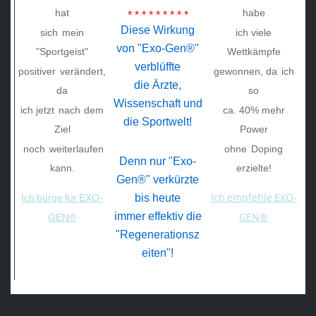
hat
habe
* * * * * * * * *
Diese Wirkung
sich
mein
ich viele
von "Exo-Gen®"
"Sportgeist"
Wettkämpfe
verblüffte
positiver
verändert,
gewonnen, da
ich
die Ärzte,
da
so
Wissenschaft und
ich jetzt
nach
dem
ca. 40% mehr
die Sportwelt!
Ziel
Power
noch
weiterlaufen
ohne
Doping
Denn nur "Exo-
kann.
erzielte!
Gen®" verkürzte
Ich
empfehle
EXO-
Ich
bürge
für
E
XO-
bis heute
GEN®
immer effektiv die
GEN®
"Regenerationsz
eiten"!